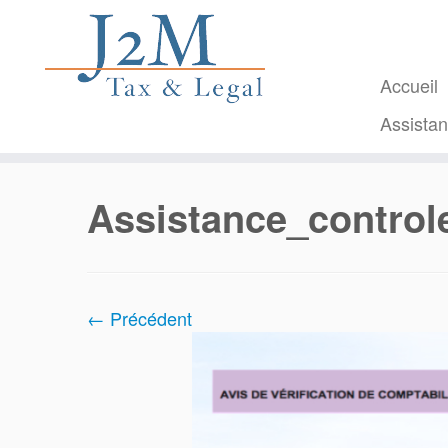
Passer
au
contenu
Accueil
Assista
Assistance_controle
← Précédent