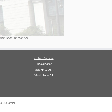
trôle fiscal personnel.
Online Payment
Specialisation
Visa FR to USA
Visa USA to FR
e Customizr