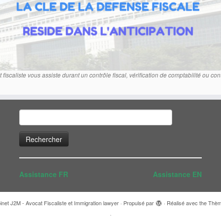
fiscaliste vous assiste durant un contrôle fiscal, vérification de comptabilité ou con
Rechercher :
Assistance FR
Assistance EN
inet J2M - Avocat Fiscaliste et Immigration lawyer
·
Propulsé par
·
Réalisé avec the
Thèm
·