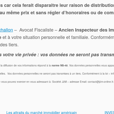
car cela ferait disparaitre leur raison de distributio
t au même prix et sans régler d’honoraires ou de c
challon
– Avocat Fiscaliste –
Ancien Inspecteur des I
et à votre situation personnelle et familiale. Confor
e
es tiers.
votre vie privée : vos données ne seront pas transm
, la diffusion de vos informations répond à la
norme NS-48
. Vos données personnelles vous apparti
lles. Vos données personnelles ne seront pas transmises à un tiers. Conformément à la loi « info
que vous pouvez exercer en vous adressant à: Société J2M – adresse Email: contact@j2m-online.fr.
Les attraits du marché immobilier américain
INVE