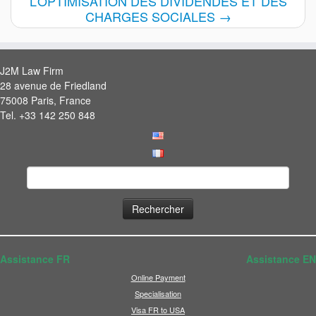
L’OPTIMISATION DES DIVIDENDES ET DES
CHARGES SOCIALES
→
J2M Law Firm
28 avenue de Friedland
75008 Paris, France
Tel. +33 142 250 848
Rechercher :
Assistance FR
Assistance EN
Online Payment
Specialisation
Visa FR to USA