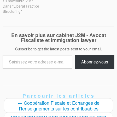
10 novembre 2011
Dans "Liberal Practice
Structuring"
En savoir plus sur cabinet J2M - Avocat
Fiscaliste et Immigration lawyer
Subscribe to get the latest posts sent to your email.
Saisissez
Abonnez-vous
votre
adresse
e-
mail…
Parcourir les articles
←
Coopération Fiscale et Echanges de
Renseignements sur les contribuables