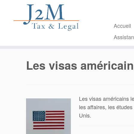
Passer
au
contenu
Accueil
Assista
Les visas américai
Les visas américains l
les affaires, les études
Unis.