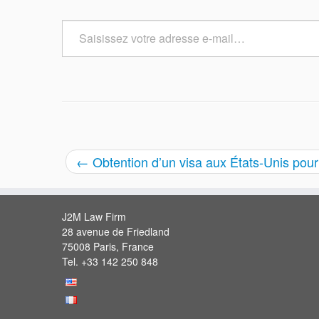
Saisissez
votre
adresse
e-
mail…
←
Obtention d’un visa aux États-Unis pour 
J2M Law Firm
28 avenue de Friedland
75008 Paris, France
Tel. +33 142 250 848