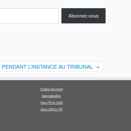
Abonnez-vous
PENDANT L’INSTANCE AU TRIBUNAL
→
Online Payment
Specialisation
Visa FR to USA
Visa USA to FR