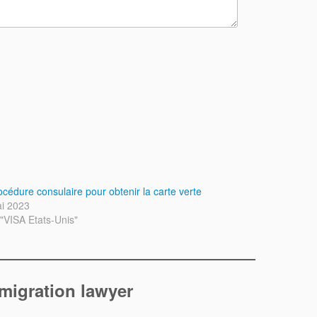
océdure consulaire pour obtenir la carte verte
i 2023
"VISA Etats-Unis"
mmigration lawyer