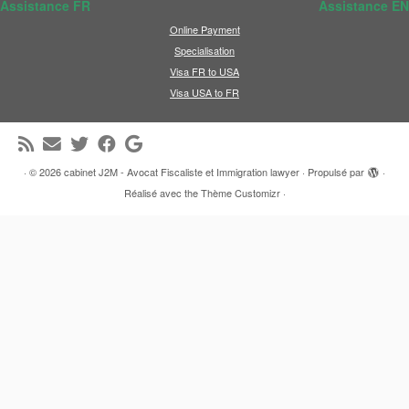
Assistance FR
Assistance EN
Online Payment
Specialisation
Visa FR to USA
Visa USA to FR
·
© 2026
cabinet J2M - Avocat Fiscaliste et Immigration lawyer
·
Propulsé par
·
Réalisé avec the
Thème Customizr
·