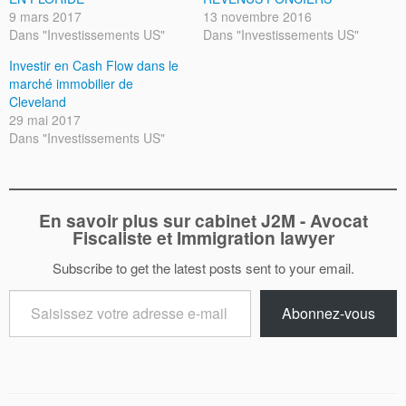
9 mars 2017
13 novembre 2016
Dans "Investissements US"
Dans "Investissements US"
Investir en Cash Flow dans le
marché immobilier de
Cleveland
29 mai 2017
Dans "Investissements US"
En savoir plus sur cabinet J2M - Avocat
Fiscaliste et Immigration lawyer
Subscribe to get the latest posts sent to your email.
Saisissez
Abonnez-vous
votre
adresse
e-
mail…