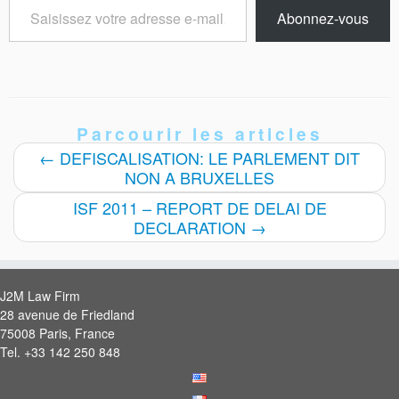
Saisissez
Abonnez-vous
votre
adresse
e-
mail…
Parcourir les articles
←
DEFISCALISATION: LE PARLEMENT DIT
NON A BRUXELLES
ISF 2011 – REPORT DE DELAI DE
DECLARATION
→
J2M Law Firm
28 avenue de Friedland
75008 Paris, France
Tel. +33 142 250 848