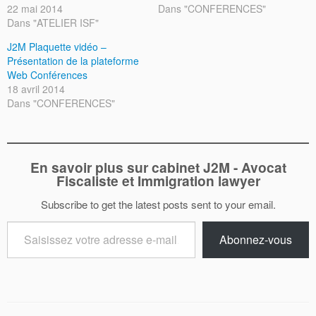
22 mai 2014
Dans "CONFERENCES"
Dans "ATELIER ISF"
J2M Plaquette vidéo –
Présentation de la plateforme
Web Conférences
18 avril 2014
Dans "CONFERENCES"
En savoir plus sur cabinet J2M - Avocat
Fiscaliste et Immigration lawyer
Subscribe to get the latest posts sent to your email.
Saisissez
Abonnez-vous
votre
adresse
e-
mail…