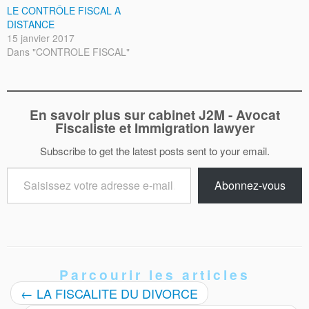
LE CONTRÔLE FISCAL A
DISTANCE
15 janvier 2017
Dans "CONTROLE FISCAL"
En savoir plus sur cabinet J2M - Avocat
Fiscaliste et Immigration lawyer
Subscribe to get the latest posts sent to your email.
Saisissez
Abonnez-vous
votre
adresse
e-
mail…
Parcourir les articles
←
LA FISCALITE DU DIVORCE