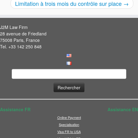
Limitation à trois mois du contrôle sur place
→
J2M Law Firm
28 avenue de Friedland
75008 Paris, France
Tel. +33 142 250 848
Rechercher :
Assistance FR
Assistance EN
Online Payment
Specialisation
Visa FR to USA